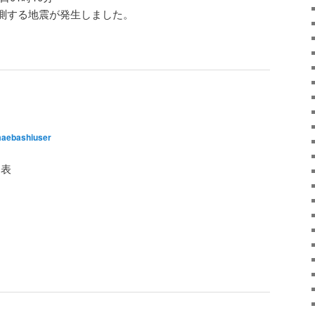
測する地震が発生しました。
aebashiuser
発表
。