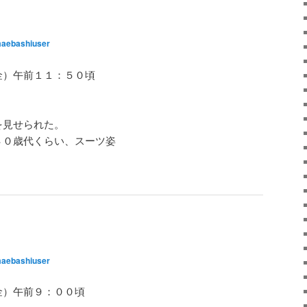
aebashiuser
（金）午前１１：５０頃
内
名
を見せられた。
４０歳代くらい、スーツ姿
aebashiuser
（金）午前９：００頃