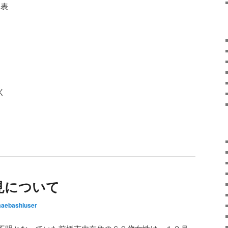
発表
。
く
見について
aebashiuser