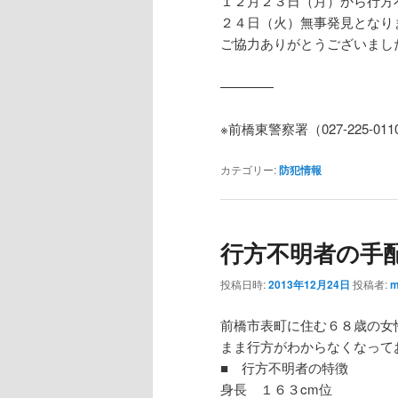
１２月２３日（月）から行方
２４日（火）無事発見となり
ご協力ありがとうございまし
————
※前橋東警察署（027-225-011
カテゴリー:
防犯情報
行方不明者の手
投稿日時:
2013年12月24日
投稿者:
m
前橋市表町に住む６８歳の女
まま行方がわからなくなって
■ 行方不明者の特徴
身長 １６３cm位