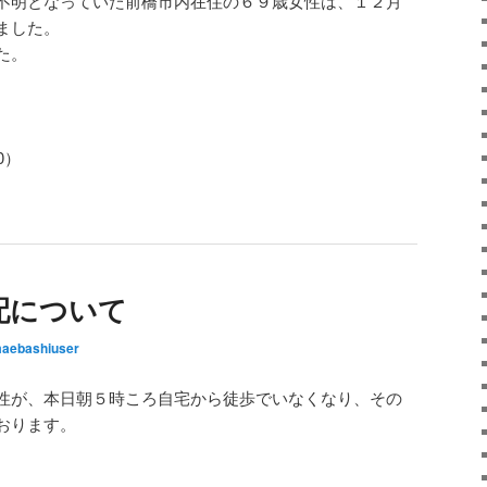
不明となっていた前橋市内在住の６９歳女性は、１２月
ました。
た。
0）
配について
aebashiuser
性が、本日朝５時ころ自宅から徒歩でいなくなり、その
おります。