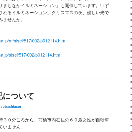
りまちなかイルミネーション」も開催しています。いず
されるイルミネーション。クリスマスの夜、優しい光で
みませんか。
a.jp/m/sisei/517/002/p012114.html
a.jp/sisei/517/002/p012114.html
配について
aebashiuser
時３０分ころから、前橋市内在住の６９歳女性が自転車
ていません。