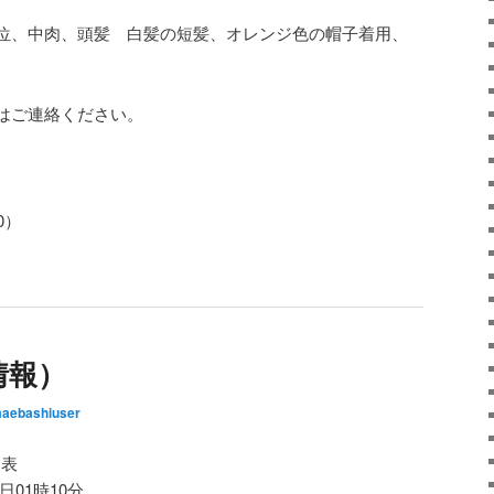
位、中肉、頭髪 白髪の短髪、オレンジ色の帽子着用、
はご連絡ください。
0）
情報）
aebashiuser
発表
日01時10分