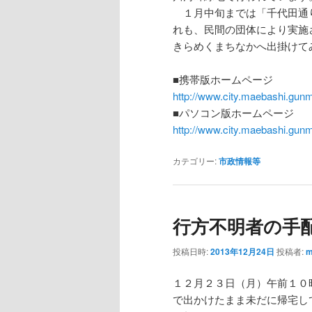
１月中旬までは「千代田通
れも、民間の団体により実施
きらめくまちなかへ出掛けて
■携帯版ホームページ
http://www.city.maebashi.gunm
■パソコン版ホームページ
http://www.city.maebashi.gunm
カテゴリー:
市政情報等
行方不明者の手
投稿日時:
2013年12月24日
投稿者:
m
１２月２３日（月）午前１０
で出かけたまま未だに帰宅し