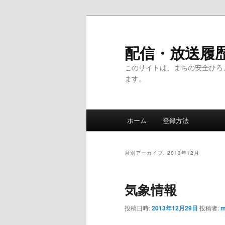
メ
サ
イ
ブ
ン
コ
配信・放送履
コ
ン
このサイトは、まちの安全ひろ
ン
テ
ます。
テ
ン
ン
ツ
ツ
へ
メ
へ
移
ホーム
登録方法
イ
移
動
ン
動
メ
月別アーカイブ:
2013年12月
ニ
ュ
気象情報
ー
投稿日時:
2013年12月29日
投稿者:
m