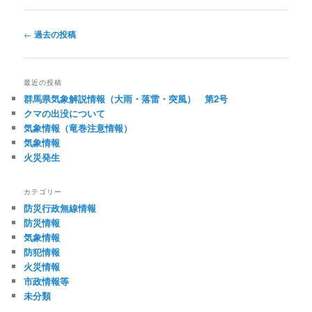
投
←
過去の投稿
稿
ナ
ビ
最近の投稿
ゲ
群馬県気象解説情報（大雨・落雷・突風） 第2号
ー
クマの出没について
シ
気象情報（竜巻注意情報）
ョ
気象情報
ン
火災発生
カテゴリー
防災行政無線情報
防災情報
気象情報
防犯情報
火災情報
市政情報等
未分類