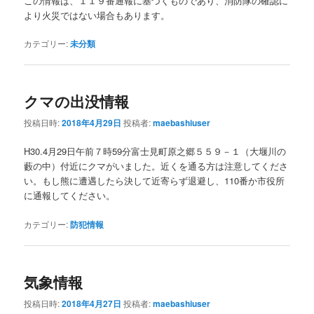
この情報は、１１９番通報に基づくものであり、消防隊の確認に
より火災ではない場合もあります。
カテゴリー:
未分類
クマの出没情報
投稿日時:
2018年4月29日
投稿者:
maebashiuser
H30.4月29日午前７時59分富士見町原之郷５５９－１（大堰川の
藪の中）付近にクマがいました。近くを通る方は注意してくださ
い。もし熊に遭遇したら決して近寄らず退避し、110番か市役所
に通報してください。
カテゴリー:
防犯情報
気象情報
投稿日時:
2018年4月27日
投稿者:
maebashiuser