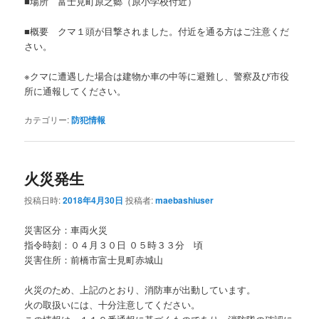
■場所 富士見町原之郷（原小学校付近）
■概要 クマ１頭が目撃されました。付近を通る方はご注意くだ
さい。
※クマに遭遇した場合は建物か車の中等に避難し、警察及び市役
所に通報してください。
カテゴリー:
防犯情報
火災発生
投稿日時:
2018年4月30日
投稿者:
maebashiuser
災害区分：車両火災
指令時刻：０４月３０日 ０５時３３分 頃
災害住所：前橋市富士見町赤城山
火災のため、上記のとおり、消防車が出動しています。
火の取扱いには、十分注意してください。