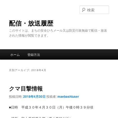
メ
サ
イ
ブ
検
ン
コ
索
コ
ン
配信・放送履歴
ン
テ
このサイトは、まちの安全ひろメール又は防災行政無線で配信・放送
テ
ン
された情報が閲覧できます。
ン
ツ
ツ
へ
へ
移
メ
移
動
ホーム
登録方法
イ
動
ン
メ
月別アーカイブ:
2018年4月
ニ
ュ
ー
クマ目撃情報
投稿日時:
2018年4月30日
投稿者:
maebashiuser
■日時 平成３０年４月３０日（月）午後０時３９分頃