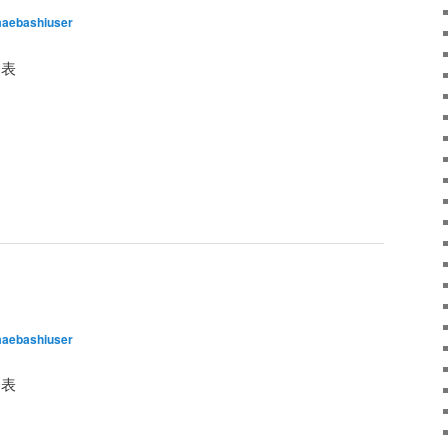
aebashiuser
発表
。
aebashiuser
発表
。