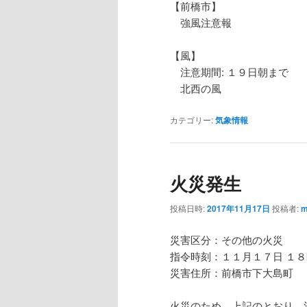
【前橋市】
強風注意報
【風】
注意期間: １９日朝まで
北西の風
カテゴリー:
気象情報
火災発生
投稿日時:
2017年11月17日
投稿者:
m
災害区分：その他の火災
指令時刻：１１月１７日 １
災害住所：前橋市下大島町
火災のため、上記のとおり、