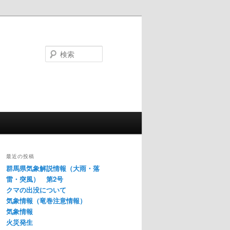
検
索
最近の投稿
群馬県気象解説情報（大雨・落
雷・突風） 第2号
クマの出没について
気象情報（竜巻注意情報）
気象情報
火災発生