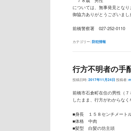
７８歳 男性
については、無事発見となり
御協力ありがとうございまし
前橋警察署 027-252-0110
カテゴリー:
防犯情報
行方不明者の手
投稿日時:
2017年11月24日
投稿者:
m
前橋市石倉町在住の男性（７
したまま、行方がわからなく
■身長 １５８センチメート
■体格 中肉
■髪型 白髪の坊主頭