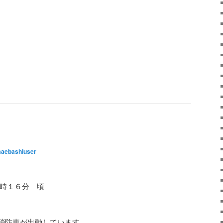
aebashiuser
８時１６分 頃
消防車が出動しています。