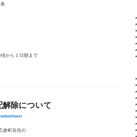
発表
。
め頃から１日朝まで
配解除について
aebashiuser
石倉町在住の