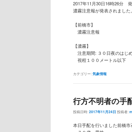
2017年11月30日16時26分 
濃霧注意報が発表されました
【前橋市】
濃霧注意報
【濃霧】
注意期間: ３０日夜のはじ
視程１００メートル以下
カテゴリー:
気象情報
行方不明者の手
投稿日時:
2017年11月24日
投稿者:
m
本日手配を行いました前橋市