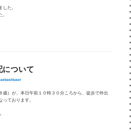
ました。
た。
配について
aebashiuser
８歳）が、本日午前１０時３０分ころから、徒歩で外出
なっております。
ル