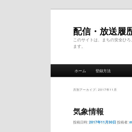
メ
サ
イ
ブ
ン
コ
配信・放送履
コ
ン
このサイトは、まちの安全ひろ
ン
テ
ます。
テ
ン
ン
ツ
ツ
へ
メ
へ
移
ホーム
登録方法
イ
移
動
ン
動
メ
月別アーカイブ:
2017年11月
ニ
ュ
気象情報
ー
投稿日時:
2017年11月30日
投稿者:
m