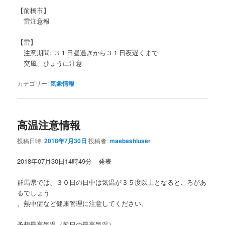
【前橋市】
雷注意報
【雷】
注意期間: ３１日昼過ぎから３１日夜遅くまで
突風、ひょうに注意
カテゴリー:
気象情報
高温注意情報
投稿日時:
2018年7月30日
投稿者:
maebashiuser
2018年07月30日14時49分 発表
群馬県では、３０日の日中は気温が３５度以上となるところがあ
るでしょう
。熱中症など健康管理に注意してください。
予想最高気温（前日の最高気温）