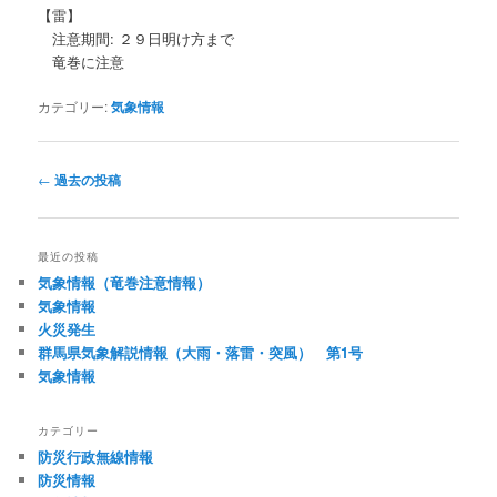
【雷】
注意期間: ２９日明け方まで
竜巻に注意
カテゴリー:
気象情報
投
←
過去の投稿
稿
ナ
ビ
最近の投稿
ゲ
気象情報（竜巻注意情報）
ー
気象情報
シ
火災発生
ョ
群馬県気象解説情報（大雨・落雷・突風） 第1号
ン
気象情報
カテゴリー
防災行政無線情報
防災情報