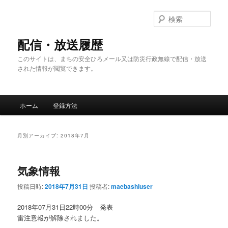
メ
サ
イ
ブ
検
ン
コ
索
コ
ン
配信・放送履歴
ン
テ
このサイトは、まちの安全ひろメール又は防災行政無線で配信・放送
テ
ン
された情報が閲覧できます。
ン
ツ
ツ
へ
へ
移
メ
移
動
ホーム
登録方法
イ
動
ン
メ
月別アーカイブ:
2018年7月
ニ
ュ
ー
気象情報
投稿日時:
2018年7月31日
投稿者:
maebashiuser
2018年07月31日22時00分 発表
雷注意報が解除されました。