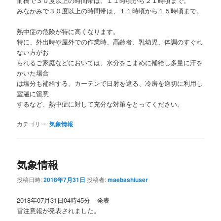
前橋で３０度以上の時間帯は、１１時頃から２１時頃まで。
みなかみで３０度以上の時間帯は、１１時頃から１５時頃まで。
熱中症の危険が特に高くなります。
特に、外出時や屋外での作業時、高齢者、乳幼児、体調のすぐれ
ない方がお
られるご家庭などにおいては、水分をこまめに補給し多量に汗を
かいた場合
は塩分も補給する、カーテンで日射を遮る、冷房を適切に利用し
室温に留意
するなど、熱中症に対して充分な対策をとってください。
カテゴリー:
気象情報
気象情報
投稿日時:
2018年7月31日
投稿者:
maebashiuser
2018年07月31日04時45分 発表
雷注意報が発表されました。