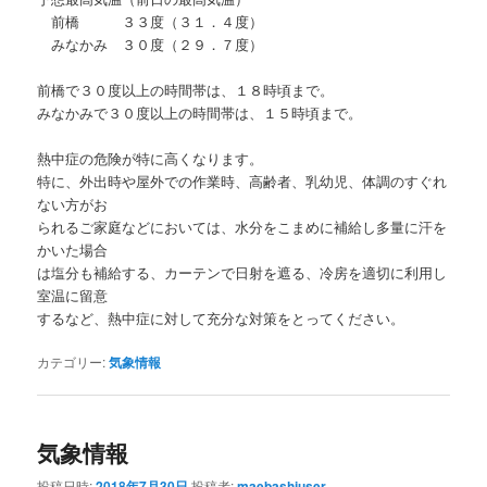
前橋 ３３度（３１．４度）
みなかみ ３０度（２９．７度）
前橋で３０度以上の時間帯は、１８時頃まで。
みなかみで３０度以上の時間帯は、１５時頃まで。
熱中症の危険が特に高くなります。
特に、外出時や屋外での作業時、高齢者、乳幼児、体調のすぐれ
ない方がお
られるご家庭などにおいては、水分をこまめに補給し多量に汗を
かいた場合
は塩分も補給する、カーテンで日射を遮る、冷房を適切に利用し
室温に留意
するなど、熱中症に対して充分な対策をとってください。
カテゴリー:
気象情報
気象情報
投稿日時:
2018年7月30日
投稿者:
maebashiuser