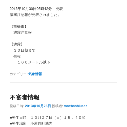
2013年10月30日05時42分 発表
濃霧注意報が発表されました。
【前橋市】
濃霧注意報
【濃霧】
３０日朝まで
視程
１００メートル以下
カテゴリー:
気象情報
不審者情報
投稿日時:
2013年10月28日
投稿者:
maebashiuser
■発生日時 １０月２７日（日）１５：４０頃
■発生場所 小屋原町地内