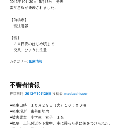
2013年10月30日15時13分 発表
雷注意報が発表されました。
【前橋市】
雷注意報
【雷】
３０日夜のはじめ頃まで
突風、ひょうに注意
カテゴリー:
気象情報
不審者情報
投稿日時:
2013年10月30日
投稿者:
maebashiuser
■発生日時 １０月２９日（火）１６：００頃
■発生場所 東善町地内
■被害児童 小学生 女子 １名
■概要 上記付近を下校中、車に乗った男に後をつけられた。