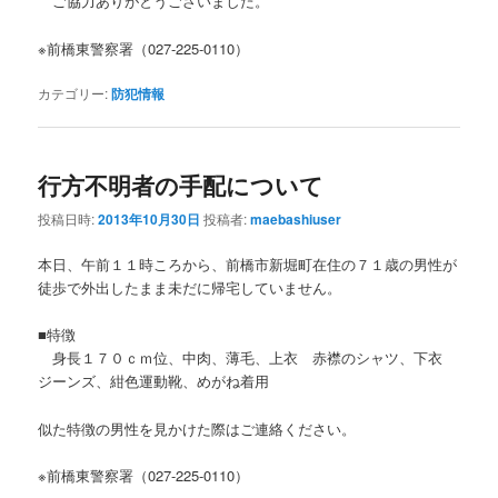
ご協力ありがとうございました。
※前橋東警察署（027-225-0110）
カテゴリー:
防犯情報
行方不明者の手配について
投稿日時:
2013年10月30日
投稿者:
maebashiuser
本日、午前１１時ころから、前橋市新堀町在住の７１歳の男性が
徒歩で外出したまま未だに帰宅していません。
■特徴
身長１７０ｃｍ位、中肉、薄毛、上衣 赤襟のシャツ、下衣
ジーンズ、紺色運動靴、めがね着用
似た特徴の男性を見かけた際はご連絡ください。
※前橋東警察署（027-225-0110）