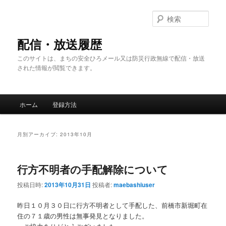
メ
サ
イ
ブ
検
ン
コ
索
コ
ン
配信・放送履歴
ン
テ
このサイトは、まちの安全ひろメール又は防災行政無線で配信・放送
テ
ン
された情報が閲覧できます。
ン
ツ
ツ
へ
へ
移
メ
移
動
ホーム
登録方法
イ
動
ン
メ
月別アーカイブ:
2013年10月
ニ
ュ
ー
行方不明者の手配解除について
投稿日時:
2013年10月31日
投稿者:
maebashiuser
昨日１０月３０日に行方不明者として手配した、前橋市新堀町在
住の７１歳の男性は無事発見となりました。