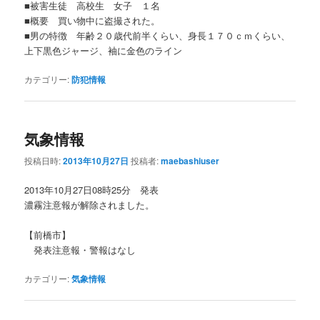
■被害生徒 高校生 女子 １名
■概要 買い物中に盗撮された。
■男の特徴 年齢２０歳代前半くらい、身長１７０ｃｍくらい、
上下黒色ジャージ、袖に金色のライン
カテゴリー:
防犯情報
気象情報
投稿日時:
2013年10月27日
投稿者:
maebashiuser
2013年10月27日08時25分 発表
濃霧注意報が解除されました。
【前橋市】
発表注意報・警報はなし
カテゴリー:
気象情報