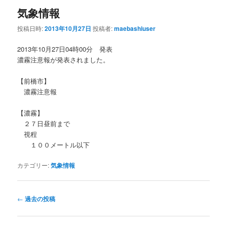
気象情報
投稿日時:
2013年10月27日
投稿者:
maebashiuser
2013年10月27日04時00分 発表
濃霧注意報が発表されました。
【前橋市】
濃霧注意報
【濃霧】
２７日昼前まで
視程
１００メートル以下
カテゴリー:
気象情報
投
←
過去の投稿
稿
ナ