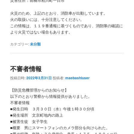
災害住所：前橋市粕川町一日市
火災のため、上記のとおり、消防車が出動しています。
火の取扱いには、十分注意してください。
この情報は、１１９番通報に基づくものであり、消防隊の確認に
より火災ではない場合もあります。
カテゴリー:
未分類
不審者情報
投稿日時:
2022年3月31日
投稿者:
maebashiuser
【防災危機管理からのお知らせ】
以下のとおり警察から情報提供がありました。
不審者情報
■発生日時 ３月３０日（水）午後１時３０分頃
■発生場所 文京町地内の路上
■被害生徒 女子学生
■概要 男にスマートフォンのカメラ部分を向けられた。
■男の特徴 年齢：３０歳代位、身長：１７５～１８０ｃｍ位、