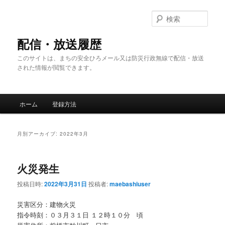
メ
サ
イ
ブ
検
ン
コ
索
コ
ン
配信・放送履歴
ン
テ
このサイトは、まちの安全ひろメール又は防災行政無線で配信・放送
テ
ン
された情報が閲覧できます。
ン
ツ
ツ
へ
へ
移
メ
移
動
ホーム
登録方法
イ
動
ン
メ
月別アーカイブ:
2022年3月
ニ
ュ
ー
火災発生
投稿日時:
2022年3月31日
投稿者:
maebashiuser
災害区分：建物火災
指令時刻：０３月３１日 １２時１０分 頃