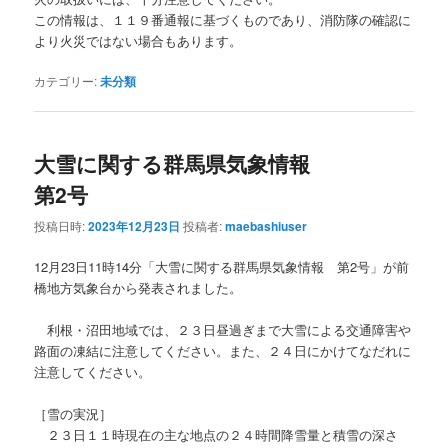
この情報は、１１９番通報に基づくものであり、消防隊の確認に
より火災ではない場合もあります。
カテゴリー:
未分類
大雪に関する群馬県気象情報
第2号
投稿日時:
2023年12月23日
投稿者:
maebashiuser
12月23日11時14分「大雪に関する群馬県気象情報 第2号」が前
橋地方気象台から発表されました。
利根・沼田地域では、２３日昼過ぎまで大雪による交通障害や
路面の凍結に注意してください。また、２４日にかけてなだれに
注意してください。
［雪の実況］
２３日１１時現在の主な地点の２４時間降雪量と積雪の深さ