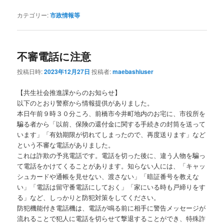
カテゴリー:
市政情報等
不審電話に注意
投稿日時:
2023年12月27日
投稿者:
maebashiuser
【共生社会推進課からのお知らせ】
以下のとおり警察から情報提供がありました。
本日午前９時３０分ころ、前橋市今井町地内のお宅に、市役所を
騙る者から「以前、保険の還付金に関する手続きの封筒を送って
います」「有効期限が切れてしまったので、再度送ります」など
という不審な電話がありました。
これは詐欺の予兆電話です。電話を切った後に、違う人物を騙っ
て電話をかけてくることがあります。知らない人には、「キャッ
シュカードや通帳を見せない、渡さない」「暗証番号を教えな
い」「電話は留守番電話にしておく」「家にいる時も戸締りをす
る」など、しっかりと防犯対策をしてください。
防犯機能付き電話機は、電話が鳴る前に相手に警告メッセージが
流れることで犯人に電話を切らせて撃退することができ、特殊詐