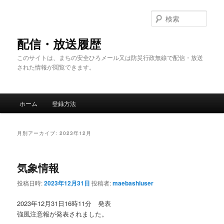
メ
サ
イ
ブ
検
ン
コ
索
コ
ン
配信・放送履歴
ン
テ
このサイトは、まちの安全ひろメール又は防災行政無線で配信・放送
テ
ン
された情報が閲覧できます。
ン
ツ
ツ
へ
へ
移
メ
移
動
ホーム
登録方法
イ
動
ン
メ
月別アーカイブ:
2023年12月
ニ
ュ
ー
気象情報
投稿日時:
2023年12月31日
投稿者:
maebashiuser
2023年12月31日16時11分 発表
強風注意報が発表されました。