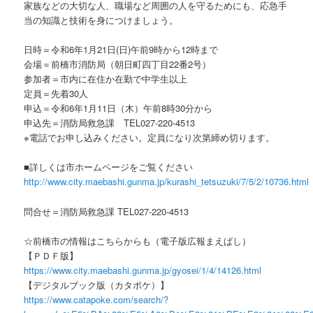
家族などの大切な人、職場など周囲の人を守るためにも、応急手
当の知識と技術を身につけましょう。
日時＝令和6年1月21日(日)午前9時から12時まで
会場＝前橋市消防局（朝日町四丁目22番2号）
参加者＝市内に在住か在勤で中学生以上
定員＝先着30人
申込＝令和6年1月11日（木）午前8時30分から
申込先＝消防局救急課 TEL027-220-4513
※電話でお申し込みください。定員になり次第締め切ります。
■詳しくは市ホームページをご覧ください
http://www.city.maebashi.gunma.jp/kurashi_tetsuzuki/7/5/2/10736.html
問合せ＝消防局救急課 TEL027-220-4513
☆前橋市の情報はこちらからも（電子版広報まえばし）
【ＰＤＦ版】
https://www.city.maebashi.gunma.jp/gyosei/1/4/14126.html
【デジタルブック版（カタポケ）】
https://www.catapoke.com/search/?