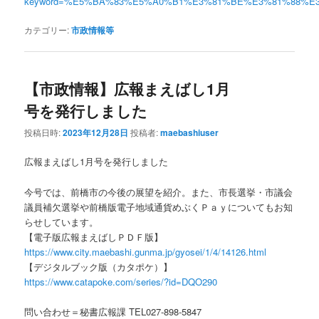
keyword=%E5%BA%83%E5%A0%B1%E3%81%BE%E3%81%88%E
カテゴリー:
市政情報等
【市政情報】広報まえばし1月
号を発行しました
投稿日時:
2023年12月28日
投稿者:
maebashiuser
広報まえばし1月号を発行しました
今号では、前橋市の今後の展望を紹介。また、市長選挙・市議会
議員補欠選挙や前橋版電子地域通貨めぶくＰａｙについてもお知
らせしています。
【電子版広報まえばしＰＤＦ版】
https://www.city.maebashi.gunma.jp/gyosei/1/4/14126.html
【デジタルブック版（カタポケ）】
https://www.catapoke.com/series/?id=DQO290
問い合わせ＝秘書広報課 TEL027-898-5847