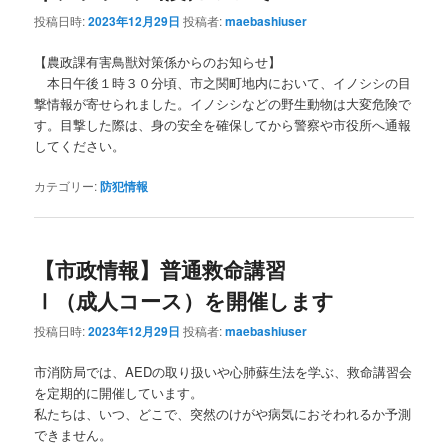
投稿日時:
2023年12月29日
投稿者:
maebashiuser
【農政課有害鳥獣対策係からのお知らせ】
本日午後１時３０分頃、市之関町地内において、イノシシの目
撃情報が寄せられました。イノシシなどの野生動物は大変危険で
す。目撃した際は、身の安全を確保してから警察や市役所へ通報
してください。
カテゴリー:
防犯情報
【市政情報】普通救命講習
Ⅰ（成人コース）を開催します
投稿日時:
2023年12月29日
投稿者:
maebashiuser
市消防局では、AEDの取り扱いや心肺蘇生法を学ぶ、救命講習会
を定期的に開催しています。
私たちは、いつ、どこで、突然のけがや病気におそわれるか予測
できません。