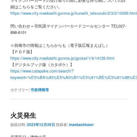
マイナンバーカードの受け取りの際に必要な持ち物についての詳
細はこちらをご覧ください。
https://www.city.maebashi.gunma.jp/kurashi_tetsuzuki/2/3/2/10356.htm
問い合わせ＝市民課マイナンバーカードコールセンター TEL027-
898-6101
☆前橋市の情報はこちらからも（電子版広報まえばし）
【ＰＤＦ版】
https://www.city.maebashi.gunma.jp/gyosei/1/4/14126.html
【デジタルブック版（カタポケ）】
https://www.catapoke.com/search/?
keyword=%E5%BA%83%E5%A0%B1%E3%81%BE%E3%81%88%E
カテゴリー:
市政情報等
火災発生
投稿日時:
2023年12月26日
投稿者:
maebashiuser
災害区分：建物火災