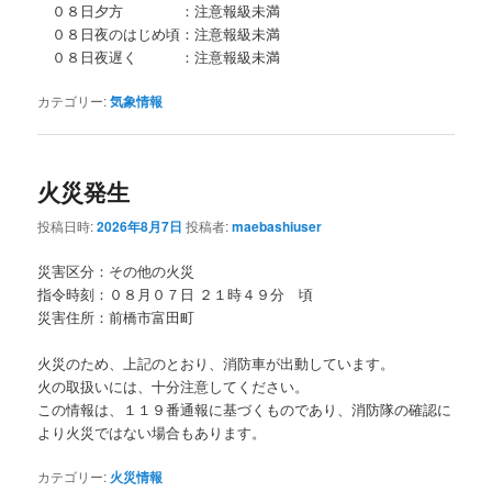
０８日夕方 ：注意報級未満
０８日夜のはじめ頃：注意報級未満
０８日夜遅く ：注意報級未満
カテゴリー:
気象情報
火災発生
投稿日時:
2026年8月7日
投稿者:
maebashiuser
災害区分：その他の火災
指令時刻：０８月０７日 ２１時４９分 頃
災害住所：前橋市富田町
火災のため、上記のとおり、消防車が出動しています。
火の取扱いには、十分注意してください。
この情報は、１１９番通報に基づくものであり、消防隊の確認に
より火災ではない場合もあります。
カテゴリー:
火災情報