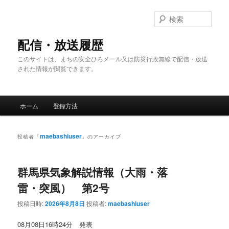
メ
サ
イ
ブ
検
ン
コ
索
コ
ン
配信・放送履歴
ン
テ
このサイトは、まちの安全ひろメール又は防災行政無線で配信・放送
テ
ン
された情報が閲覧できます。
ン
ツ
ツ
へ
へ
移
メ
移
動
ホーム
登録方法
イ
動
ン
メ
maebashiuser
投稿者「
」のアーカイブ
ニ
ュ
ー
群馬県気象解説情報（大雨・落
雷・突風） 第2号
投稿日時:
2026年8月8日
投稿者:
maebashiuser
08月08日16時24分 発表