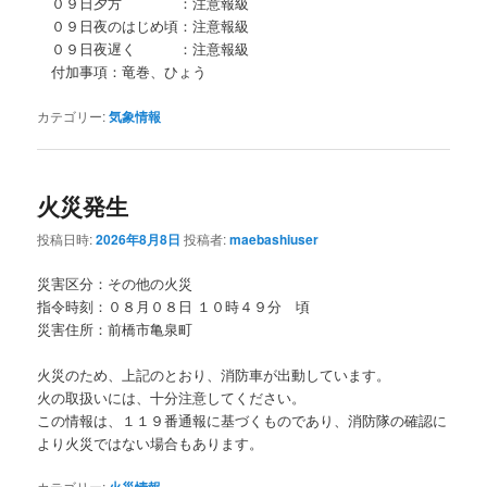
０９日夕方 ：注意報級
０９日夜のはじめ頃：注意報級
０９日夜遅く ：注意報級
付加事項：竜巻、ひょう
カテゴリー:
気象情報
火災発生
投稿日時:
2026年8月8日
投稿者:
maebashiuser
災害区分：その他の火災
指令時刻：０８月０８日 １０時４９分 頃
災害住所：前橋市亀泉町
火災のため、上記のとおり、消防車が出動しています。
火の取扱いには、十分注意してください。
この情報は、１１９番通報に基づくものであり、消防隊の確認に
より火災ではない場合もあります。
カテゴリー: