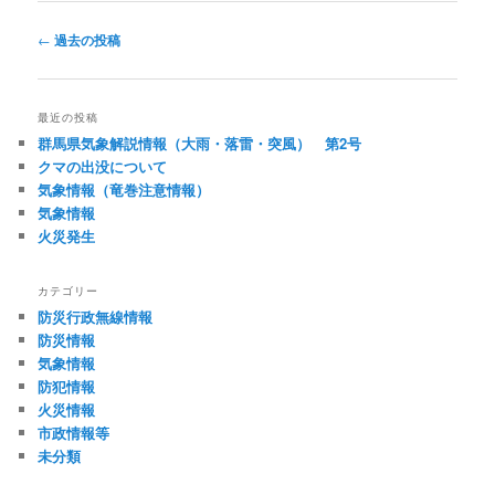
投
←
過去の投稿
稿
ナ
ビ
最近の投稿
ゲ
群馬県気象解説情報（大雨・落雷・突風） 第2号
ー
クマの出没について
シ
気象情報（竜巻注意情報）
ョ
気象情報
ン
火災発生
カテゴリー
防災行政無線情報
防災情報
気象情報
防犯情報
火災情報
市政情報等
未分類