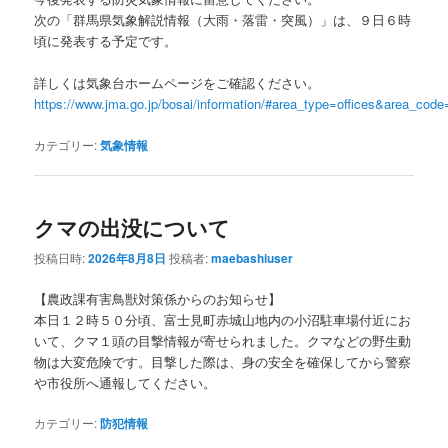
次の「群馬県気象解説情報（大雨・落雷・突風）」は、９日６時
頃に発表する予定です。
詳しくは気象台ホームページをご確認ください。
https://www.jma.go.jp/bosai/information/#area_type=offices&area_cod
カテゴリー:
気象情報
クマの出没について
投稿日時:
2026年8月8日
投稿者:
maebashiuser
【農政課有害鳥獣対策係からのお知らせ】
本日１２時５０分頃、富士見町赤城山地内の小沼駐車場付近にお
いて、クマ１頭の目撃情報が寄せられました。クマなどの野生動
物は大変危険です。目撃した際は、身の安全を確保してから警察
や市役所へ通報してください。
カテゴリー:
防犯情報