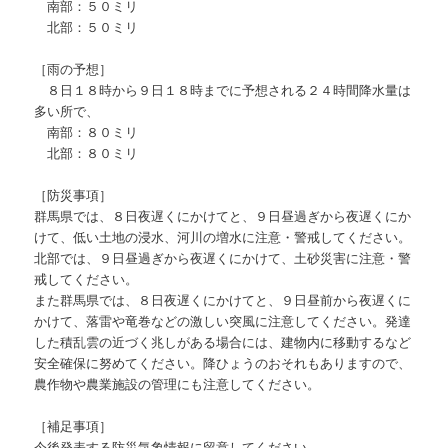
南部：５０ミリ
北部：５０ミリ
［雨の予想］
８日１８時から９日１８時までに予想される２４時間降水量は
多い所で、
南部：８０ミリ
北部：８０ミリ
［防災事項］
群馬県では、８日夜遅くにかけてと、９日昼過ぎから夜遅くにか
けて、低い土地の浸水、河川の増水に注意・警戒してください。
北部では、９日昼過ぎから夜遅くにかけて、土砂災害に注意・警
戒してください。
また群馬県では、８日夜遅くにかけてと、９日昼前から夜遅くに
かけて、落雷や竜巻などの激しい突風に注意してください。発達
した積乱雲の近づく兆しがある場合には、建物内に移動するなど
安全確保に努めてください。降ひょうのおそれもありますので、
農作物や農業施設の管理にも注意してください。
［補足事項］
今後発表する防災気象情報に留意してください。