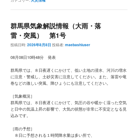
火災情報
群馬県気象解説情報（大雨・落
雷・突風） 第1号
投稿日時:
2026年8月8日
投稿者:
maebashiuser
08月08日10時48分 発表
群馬県では、８日夜遅くにかけて、低い土地の浸水、河川の増水
に注意・警戒し、土砂災害に注意してください。また、落雷や竜
巻などの激しい突風、降ひょうにも注意してください。
［気象概況］
群馬県では、８日夜遅くにかけて、気圧の谷や暖かく湿った空気
と日中の気温上昇の影響で、大気の状態が非常に不安定となる見
込みです。
［雨の予想］
８日に予想される１時間降水量は多い所で、