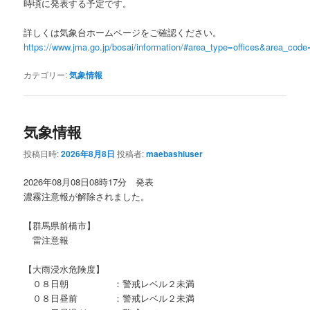
時頃に発表する予定です。
詳しくは気象台ホームページをご確認ください。
https://www.jma.go.jp/bosai/information/#area_type=offices&area_cod
カテゴリー:
気象情報
気象情報
投稿日時:
2026年8月8日
投稿者:
maebashiuser
2026年08月08日08時17分 発表
濃霧注意報が解除されました。
【群馬県前橋市】
雷注意報
【大雨浸水危険度】
０８日朝 ：警戒レベル２未満
０８日昼前 ：警戒レベル２未満