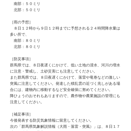
南部：５０ミリ
北部：５０ミリ
［雨の予想］
８日１２時から９日１２時までに予想される２４時間降水量は
多い所で、
南部：８０ミリ
北部：８０ミリ
［防災事項］
群馬県では、８日夜遅くにかけて、低い土地の浸水、河川の増水
に注意・警戒し、土砂災害にも注意してください。
また群馬県では、８日夜遅くにかけて、落雷や竜巻などの激しい
突風に注意してください。発達した積乱雲の近づく兆しがある場
合には、建物内に移動するなど安全確保に努めてください。
降ひょうのおそれもありますので、農作物や農業施設の管理にも
注意してください。
［補足事項］
今後発表する防災気象情報に留意してください。
次の「群馬県気象解説情報（大雨・落雷・突風）」は、８日１７