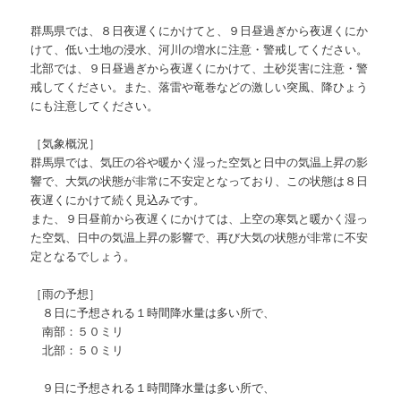
群馬県では、８日夜遅くにかけてと、９日昼過ぎから夜遅くにか
けて、低い土地の浸水、河川の増水に注意・警戒してください。
北部では、９日昼過ぎから夜遅くにかけて、土砂災害に注意・警
戒してください。また、落雷や竜巻などの激しい突風、降ひょう
にも注意してください。
［気象概況］
群馬県では、気圧の谷や暖かく湿った空気と日中の気温上昇の影
響で、大気の状態が非常に不安定となっており、この状態は８日
夜遅くにかけて続く見込みです。
また、９日昼前から夜遅くにかけては、上空の寒気と暖かく湿っ
た空気、日中の気温上昇の影響で、再び大気の状態が非常に不安
定となるでしょう。
［雨の予想］
８日に予想される１時間降水量は多い所で、
南部：５０ミリ
北部：５０ミリ
９日に予想される１時間降水量は多い所で、