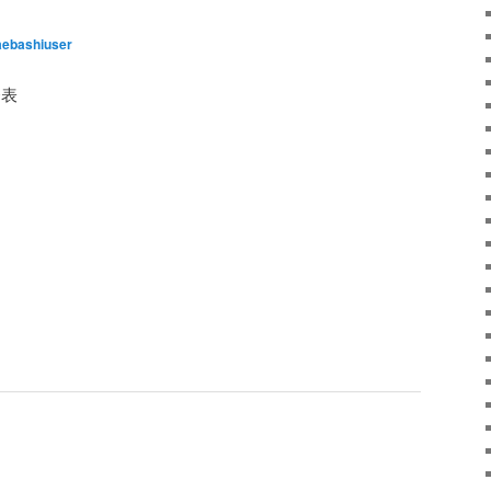
ebashiuser
発表