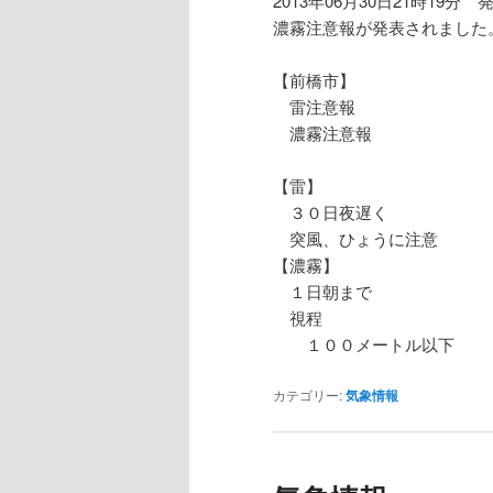
2013年06月30日21時19分 
濃霧注意報が発表されました
【前橋市】
雷注意報
濃霧注意報
【雷】
３０日夜遅く
突風、ひょうに注意
【濃霧】
１日朝まで
視程
１００メートル以下
カテゴリー:
気象情報