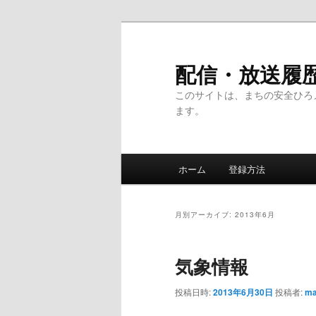
メ
サ
イ
ブ
ン
コ
配信・放送履
コ
ン
このサイトは、まちの安全ひろ
ン
テ
ます。
テ
ン
ン
ツ
ツ
へ
メ
へ
移
ホーム
登録方法
イ
移
動
ン
動
メ
月別アーカイブ:
2013年6月
ニ
ュ
気象情報
ー
投稿日時:
2013年6月30日
投稿者:
ma