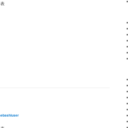
発表
ebashiuser