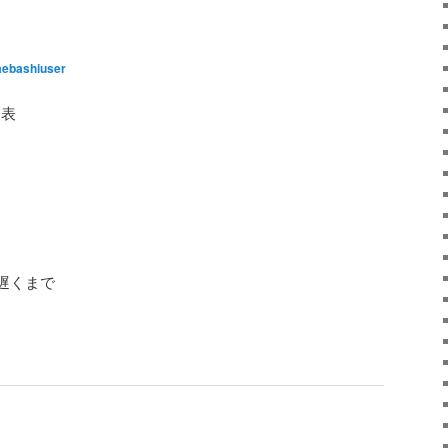
ebashiuser
発表
遅くまで