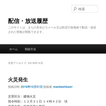
メ
サ
イ
ブ
検
ン
コ
索
コ
ン
配信・放送履歴
ン
テ
このサイトは、まちの安全ひろメール又は防災行政無線で配信・放送
テ
ン
された情報が閲覧できます。
ン
ツ
ツ
へ
へ
移
メ
移
動
ホーム
登録方法
イ
動
ン
メ
月別アーカイブ:
2018年12月
ニ
ュ
ー
火災発生
投稿日時:
2018年12月31日
投稿者:
maebashiuser
災害区分：建物火災
指令時刻：１２月３１日 １４時４２分 頃