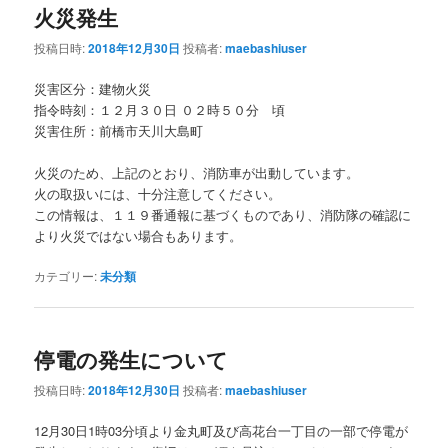
火災発生
投稿日時:
2018年12月30日
投稿者:
maebashiuser
災害区分：建物火災
指令時刻：１２月３０日 ０２時５０分 頃
災害住所：前橋市天川大島町
火災のため、上記のとおり、消防車が出動しています。
火の取扱いには、十分注意してください。
この情報は、１１９番通報に基づくものであり、消防隊の確認に
より火災ではない場合もあります。
カテゴリー:
未分類
停電の発生について
投稿日時:
2018年12月30日
投稿者:
maebashiuser
12月30日1時03分頃より金丸町及び高花台一丁目の一部で停電が