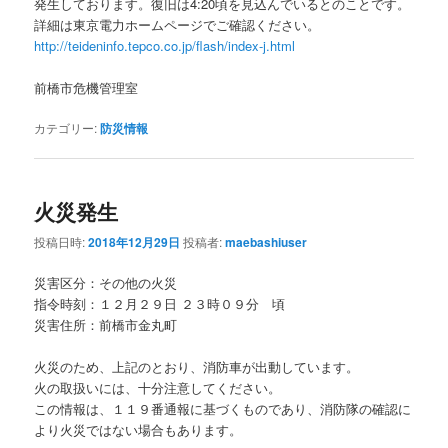
発生しております。復旧は4:20頃を見込んでいるとのことです。
詳細は東京電力ホームページでご確認ください。
http://teideninfo.tepco.co.jp/flash/index-j.html
前橋市危機管理室
カテゴリー:
防災情報
火災発生
投稿日時:
2018年12月29日
投稿者:
maebashiuser
災害区分：その他の火災
指令時刻：１２月２９日 ２３時０９分 頃
災害住所：前橋市金丸町
火災のため、上記のとおり、消防車が出動しています。
火の取扱いには、十分注意してください。
この情報は、１１９番通報に基づくものであり、消防隊の確認に
より火災ではない場合もあります。