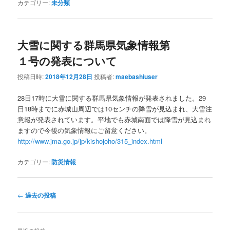
カテゴリー:
未分類
大雪に関する群馬県気象情報第
１号の発表について
投稿日時:
2018年12月28日
投稿者:
maebashiuser
28日17時に大雪に関する群馬県気象情報が発表されました。29
日18時までに赤城山周辺では10センチの降雪が見込まれ、大雪注
意報が発表されています。平地でも赤城南面では降雪が見込まれ
ますので今後の気象情報にご留意ください。
http://www.jma.go.jp/jp/kishojoho/315_index.html
カテゴリー:
防災情報
投
←
過去の投稿
稿
ナ
ビ