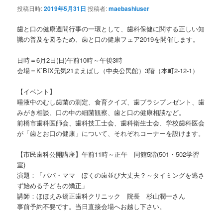
投稿日時:
2019年5月31日
投稿者:
maebashiuser
歯と口の健康週間行事の一環として、歯科保健に関する正しい知
識の普及を図るため、歯と口の健康フェア2019を開催します。
日時＝6月2日(日)午前10時～午後3時
会場＝K`BIX元気21まえばし（中央公民館）3階（本町2-12-1）
【イベント】
唾液中のむし歯菌の測定、食育クイズ、歯ブラシプレゼント、歯
みがき相談、口の中の細菌観察、歯と口の健康相談など。
前橋市歯科医師会、歯科技工士会、歯科衛生士会、学校歯科医会
が「歯とお口の健康」について、それぞれコーナーを設けます。
【市民歯科公開講座】午前11時～正午 同館5階(501・502学習
室)
演題：「パパ・ママ ぼくの歯並び大丈夫？～タイミングを逃さ
ず始める子どもの矯正」
講師：ほほえみ矯正歯科クリニック 院長 杉山潤一さん
事前予約不要です。当日直接会場へお越し下さい。