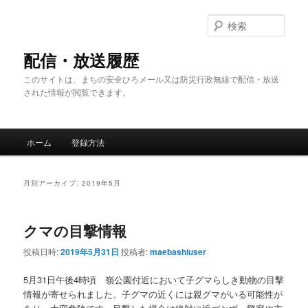
メ
サ
イ
ブ
検
ン
コ
索
コ
ン
配信・放送履歴
ン
テ
このサイトは、まちの安全ひろメール又は防災行政無線で配信・放送
テ
ン
された情報が閲覧できます。
ン
ツ
ツ
へ
へ
移
メ
移
動
ホーム
登録方法
イ
動
ン
メ
月別アーカイブ:
2019年5月
ニ
ュ
ー
クマの目撃情報
投稿日時:
2019年5月31日
投稿者:
maebashiuser
5月31日午後4時頃 嶺公園付近において子グマらしき動物の目撃
情報が寄せられました。子グマの近くには親グマがいる可能性が