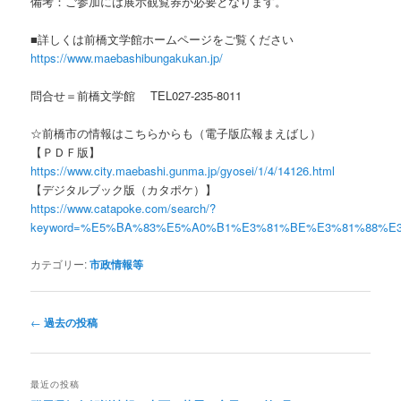
備考：ご参加には展示観覧券が必要となります。
■詳しくは前橋文学館ホームページをご覧ください
https://www.maebashibungakukan.jp/
問合せ＝前橋文学館 TEL027-235-8011
☆前橋市の情報はこちらからも（電子版広報まえばし）
【ＰＤＦ版】
https://www.city.maebashi.gunma.jp/gyosei/1/4/14126.html
【デジタルブック版（カタポケ）】
https://www.catapoke.com/search/?
keyword=%E5%BA%83%E5%A0%B1%E3%81%BE%E3%81%88%E
カテゴリー:
市政情報等
投
←
過去の投稿
稿
ナ
ビ
最近の投稿
ゲ