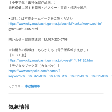
【小中学生「歯科保健作品展」】
歯科保健に関する図画・ポスター・書道・標語を展示
■ 詳しくは本市ホームページをご覧ください
https://www.city.maebashi.gunma.jp/soshiki/kenko/kenkozoshin/
gyomu/8/19365.html
問い合せ＝健康増進課 TEL027-220-5708
☆前橋市の情報はこちらからも（電子版広報まえばし）
【ＰＤＦ版】
https://www.city.maebashi.gunma.jp/gyosei/1/4/14126.html
【デジタルブック版（カタポケ）】
https://www.catapoke.com/search/?
keyword=%E5%BA%83%E5%A0%B1%E3%81%BE%E3%81%88%E
カテゴリー:
市政情報等
気象情報