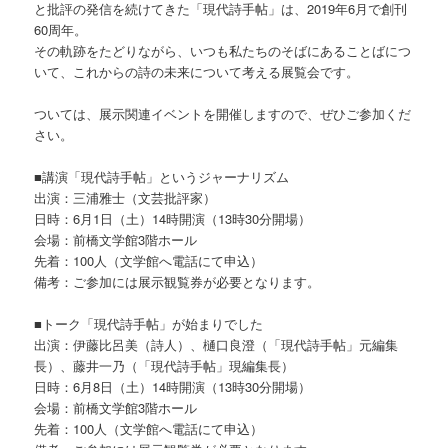
と批評の発信を続けてきた「現代詩手帖」は、2019年6月で創刊
60周年。
その軌跡をたどりながら、いつも私たちのそばにあることばにつ
いて、これからの詩の未来について考える展覧会です。
ついては、展示関連イベントを開催しますので、ぜひご参加くだ
さい。
■講演「現代詩手帖」というジャーナリズム
出演：三浦雅士（文芸批評家）
日時：6月1日（土）14時開演（13時30分開場）
会場：前橋文学館3階ホール
先着：100人（文学館へ電話にて申込）
備考：ご参加には展示観覧券が必要となります。
■トーク「現代詩手帖」が始まりでした
出演：伊藤比呂美（詩人）、樋口良澄（「現代詩手帖」元編集
長）、藤井一乃（「現代詩手帖」現編集長）
日時：6月8日（土）14時開演（13時30分開場）
会場：前橋文学館3階ホール
先着：100人（文学館へ電話にて申込）