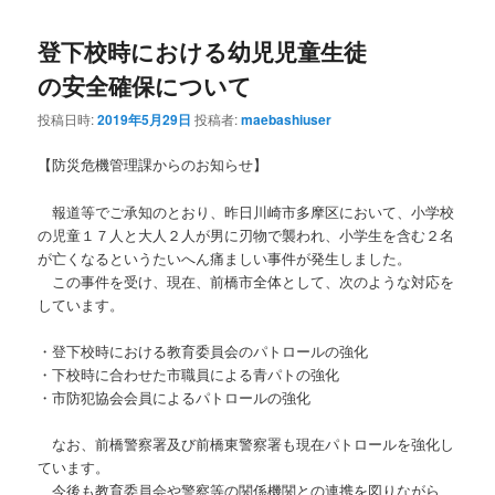
登下校時における幼児児童生徒
の安全確保について
投稿日時:
2019年5月29日
投稿者:
maebashiuser
【防災危機管理課からのお知らせ】
報道等でご承知のとおり、昨日川崎市多摩区において、小学校
の児童１７人と大人２人が男に刃物で襲われ、小学生を含む２名
が亡くなるというたいへん痛ましい事件が発生しました。
この事件を受け、現在、前橋市全体として、次のような対応を
しています。
・登下校時における教育委員会のパトロールの強化
・下校時に合わせた市職員による青パトの強化
・市防犯協会会員によるパトロールの強化
なお、前橋警察署及び前橋東警察署も現在パトロールを強化し
ています。
今後も教育委員会や警察等の関係機関との連携を図りながら、