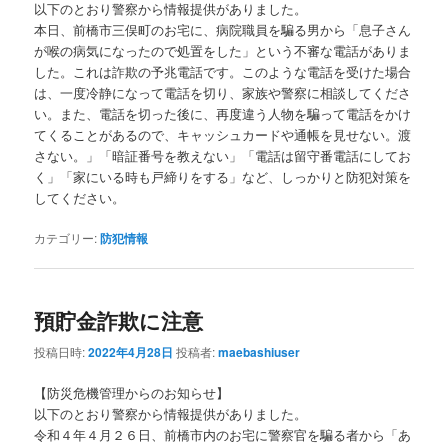
以下のとおり警察から情報提供がありました。
本日、前橋市三俣町のお宅に、病院職員を騙る男から「息子さん
が喉の病気になったので処置をした」という不審な電話がありま
した。これは詐欺の予兆電話です。このような電話を受けた場合
は、一度冷静になって電話を切り、家族や警察に相談してくださ
い。また、電話を切った後に、再度違う人物を騙って電話をかけ
てくることがあるので、キャッシュカードや通帳を見せない。渡
さない。」「暗証番号を教えない」「電話は留守番電話にしてお
く」「家にいる時も戸締りをする」など、しっかりと防犯対策を
してください。
カテゴリー:
防犯情報
預貯金詐欺に注意
投稿日時:
2022年4月28日
投稿者:
maebashiuser
【防災危機管理からのお知らせ】
以下のとおり警察から情報提供がありました。
令和４年４月２６日、前橋市内のお宅に警察官を騙る者から「あ