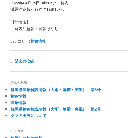
2022年04月25日10時06分 発表
濃霧注意報が解除されました。
【前橋市】
発表注意報・警報はなし
カテゴリー:
気象情報
投
←
過去の投稿
稿
ナ
ビ
最近の投稿
ゲ
群馬県気象解説情報（大雨・落雷・突風） 第3号
ー
気象情報
シ
気象情報
ョ
群馬県気象解説情報（大雨・落雷・突風） 第2号
ン
クマの出没について
カテゴリー