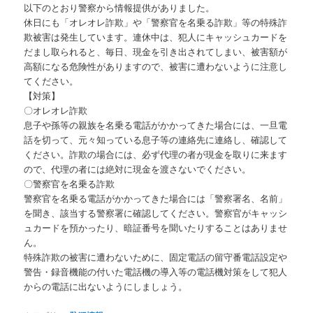
以下のとおり警察から情報提供がありました。
休日にも「オレオレ詐欺」や「警察官を名乗る詐欺」等の特殊詐
欺被害は発生しています。連休中は、犯人にキャッシュカードを
だまし取られると、毎日、現金を引き出されてしまい、被害額が
高額になる危険性がありますので、被害に遭わないように注意し
てください。
【対策】
〇オレオレ詐欺
息子や孫等の親族を名乗る電話がかかってきた場合には、一旦電
話を切って、元々知っている息子等の連絡先に連絡し、確認して
ください。詐欺の場合には、必ず代理の者が現金を取りに来ます
ので、代理の者には絶対に現金を渡さないでください。
〇警察官を名乗る詐欺
警察官を名乗る電話がかかってきた場合には「警察署名、名前」
を聞き、該当する警察署に確認してください。警察官がキャッシ
ュカードを預かったり、暗証番号を聞いたりすることはありませ
ん。
特殊詐欺の被害に遭わないために、固定電話の留守番電話設定や
警告・録音機能の付いた電話機の導入等の電話機対策をして犯人
からの電話に出ないようにしましょう。