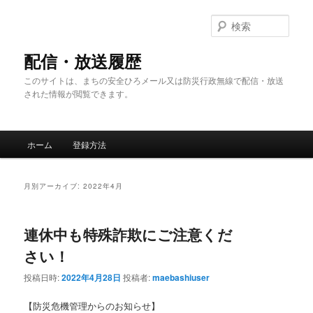
メ
サ
イ
ブ
検
ン
コ
索
コ
ン
配信・放送履歴
ン
テ
このサイトは、まちの安全ひろメール又は防災行政無線で配信・放送
テ
ン
された情報が閲覧できます。
ン
ツ
ツ
へ
へ
移
メ
移
動
ホーム
登録方法
イ
動
ン
メ
月別アーカイブ:
2022年4月
ニ
ュ
ー
連休中も特殊詐欺にご注意くだ
さい！
投稿日時:
2022年4月28日
投稿者:
maebashiuser
【防災危機管理からのお知らせ】