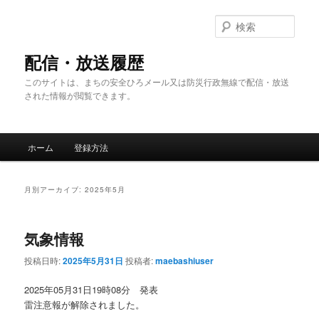
メ
サ
イ
ブ
検
ン
コ
索
コ
ン
配信・放送履歴
ン
テ
このサイトは、まちの安全ひろメール又は防災行政無線で配信・放送
テ
ン
された情報が閲覧できます。
ン
ツ
ツ
へ
へ
移
メ
移
動
ホーム
登録方法
イ
動
ン
メ
月別アーカイブ:
2025年5月
ニ
ュ
ー
気象情報
投稿日時:
2025年5月31日
投稿者:
maebashiuser
2025年05月31日19時08分 発表
雷注意報が解除されました。