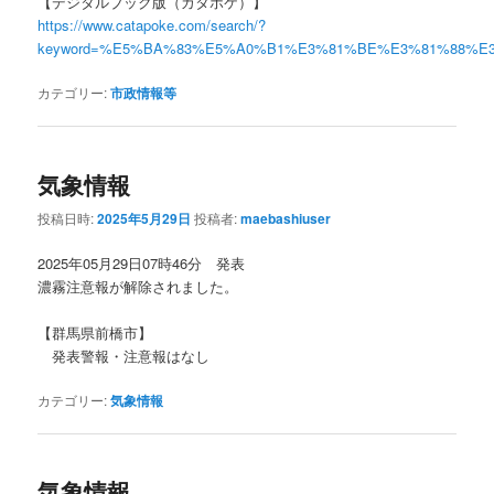
【デジタルブック版（カタポケ）】
https://www.catapoke.com/search/?
keyword=%E5%BA%83%E5%A0%B1%E3%81%BE%E3%81%88%E
カテゴリー:
市政情報等
気象情報
投稿日時:
2025年5月29日
投稿者:
maebashiuser
2025年05月29日07時46分 発表
濃霧注意報が解除されました。
【群馬県前橋市】
発表警報・注意報はなし
カテゴリー:
気象情報
気象情報