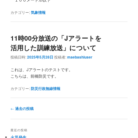
カテゴリー:
気象情報
11時00分放送の「Jアラートを
活用した訓練放送」について
投稿日時:
2025年5月28日
投稿者:
maebashiuser
これは、Jアラートのテストです。
こちらは、前橋防災です。
カテゴリー:
防災行政無線情報
投
←
過去の投稿
稿
ナ
ビ
最近の投稿
ゲ
火災発生