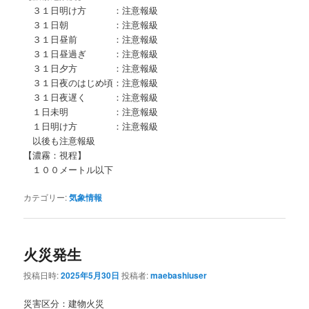
３１日明け方 ：注意報級
３１日朝 ：注意報級
３１日昼前 ：注意報級
３１日昼過ぎ ：注意報級
３１日夕方 ：注意報級
３１日夜のはじめ頃：注意報級
３１日夜遅く ：注意報級
１日未明 ：注意報級
１日明け方 ：注意報級
以後も注意報級
【濃霧：視程】
１００メートル以下
カテゴリー:
気象情報
火災発生
投稿日時:
2025年5月30日
投稿者:
maebashiuser
災害区分：建物火災