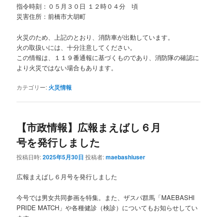
指令時刻：０５月３０日 １２時０４分 頃
災害住所：前橋市大胡町
火災のため、上記のとおり、消防車が出動しています。
火の取扱いには、十分注意してください。
この情報は、１１９番通報に基づくものであり、消防隊の確認に
より火災ではない場合もあります。
カテゴリー:
火災情報
【市政情報】広報まえばし６月
号を発行しました
投稿日時:
2025年5月30日
投稿者:
maebashiuser
広報まえばし６月号を発行しました
今号では男女共同参画を特集。また、ザスパ群馬「MAEBASHI
PRIDE MATCH」や各種健診（検診）についてもお知らせしてい