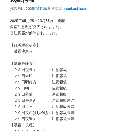
投稿日時:
2025年5月28日
投稿者:
maebashiuser
2025年05月28日23時38分 発表
濃霧注意報が発表されました。
雷注意報が解除されました。
【群馬県前橋市】
濃霧注意報
【濃霧危険度】
２８日夜遅く ：注意報級
２９日未明 ：注意報級
２９日明け方 ：注意報級
２９日朝 ：注意報級
２９日昼前 ：注意報級
２９日昼過ぎ ：注意報級未満
２９日夕方 ：注意報級未満
２９日夜のはじめ頃：注意報級未満
２９日夜遅く ：注意報級未満
【濃霧：視程】
１００メートル以下