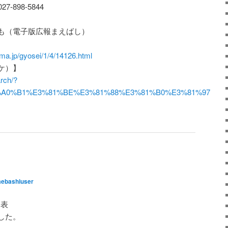
-898-5844
も（電子版広報まえばし）
ma.jp/gyosei/1/4/14126.html
ケ）】
rch/?
%A0%B1%E3%81%BE%E3%81%88%E3%81%B0%E3%81%97
ebashiuser
発表
した。