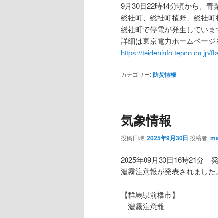
9月30日22時44分頃から
総社町、総社町植野、総社町
総社町で停電が発生していま
詳細は東京電力ホームページ
https://teideninfo.tepco.co.jp/
カテゴリー:
防災情報
気象情報
投稿日時:
2025年9月30日
投稿者:
ma
2025年09月30日16時21分 
濃霧注意報が発表されました
【群馬県前橋市】
濃霧注意報