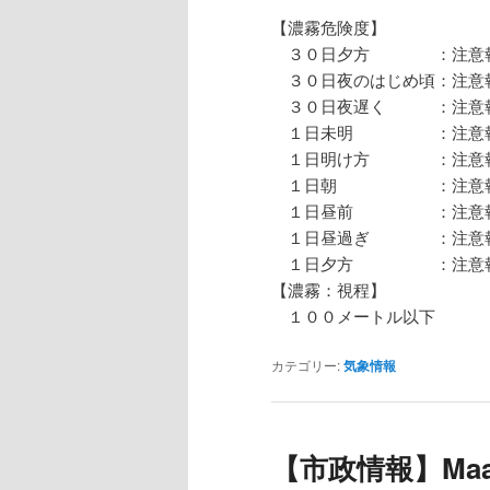
【濃霧危険度】
３０日夕方 ：注意報
３０日夜のはじめ頃：注意
３０日夜遅く ：注意
１日未明 ：注意
１日明け方 ：注意
１日朝 ：注意報
１日昼前 ：注意
１日昼過ぎ ：注意報
１日夕方 ：注意報
【濃霧：視程】
１００メートル以下
カテゴリー:
気象情報
【市政情報】Maa