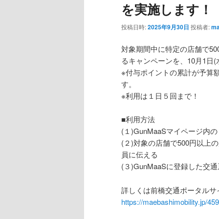
を実施します！
投稿日時:
2025年9月30日
投稿者:
ma
対象期間中に特定の店舗で50
るキャンペーンを、10月1日(
※付与ポイントの累計が予算
す。
※利用は１日５回まで！
■利用方法
(１)GunMaaSマイペー
(２)対象の店舗で500円以上
員に伝える
(３)GunMaaSに登録した
詳しくは前橋交通ポータルサ
https://maebashimobility.jp/45