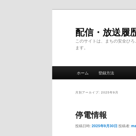
メ
サ
イ
ブ
ン
コ
配信・放送履
コ
ン
このサイトは、まちの安全ひろ
ン
テ
ます。
テ
ン
ン
ツ
ツ
へ
メ
へ
移
ホーム
登録方法
イ
移
動
ン
動
メ
月別アーカイブ:
2025年9月
ニ
ュ
停電情報
ー
投稿日時:
2025年9月30日
投稿者:
ma