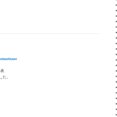
ebashiuser
発表
した。