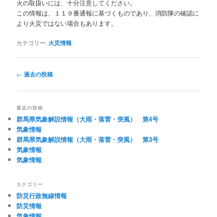
火の取扱いには、十分注意してください。
この情報は、１１９番通報に基づくものであり、消防隊の確認に
より火災ではない場合もあります。
カテゴリー:
火災情報
投
←
過去の投稿
稿
ナ
ビ
最近の投稿
ゲ
群馬県気象解説情報（大雨・落雷・突風） 第4号
ー
気象情報
シ
群馬県気象解説情報（大雨・落雷・突風） 第3号
ョ
気象情報
ン
気象情報
カテゴリー
防災行政無線情報
防災情報
気象情報