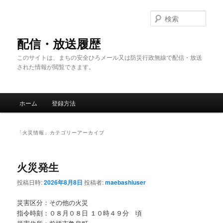
メ
サ
イ
ブ
検
ン
コ
索
コ
ン
配信・放送履歴
ン
テ
このサイトは、まちの安全ひろメール又は防災行政無線で配信・放送
テ
ン
された情報が閲覧できます。
ン
ツ
ツ
へ
へ
移
メ
移
動
ホーム
登録方法
イ
動
ン
メ
「
火災情報
」カテゴリーアーカイブ
ニ
ュ
ー
火災発生
投稿日時:
2026年8月8日
投稿者:
maebashiuser
災害区分：その他の火災
指令時刻：０８月０８日 １０時４９分 頃